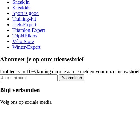
Sneak'In
Sneakids
Sport is good
Training-Fit
Trek-Expert
Triathlon-Expert
TripNBikers
Vélo-Store
Winter-Expert
Abonneer je op onze nieuwsbrief
Profiteer van 10% korting door je aan te melden voor onze nieuwsbrief
Aanmelden
Blijf verbonden
Volg ons op sociale media