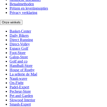
Betaalmethoden
Prijzen en leveringsopties
Privacy verklaring
Onze winkels
Basket-Center
Daily Bikers
Direct Running
Direct-Volley
Espace Golf
Foot-Store
Galop-Store
Golf and co
Handball-Store
House of Rugby
La sellerie de Maé
Nauti-wave
On-Fight
Padel-Expert
Pecheur-Store
Pet and Garden
Slowood Interior
Smash-Expert