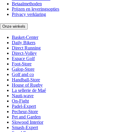
Betaalmethoden
Prijzen en leveringsopties
Privacy verklaring
Onze winkels
Basket-Center
Daily Bikers
Direct Running
Direct-Volley
Espace Golf
Foot-Store
Galop-Store
Golf and co
Handball-Store
House of Rugby
La sellerie de Maé
Nauti-wave
On-Fight
Padel-Expert
Pecheur-Store
Pet and Garden
Slowood Interior
Smash-Expert