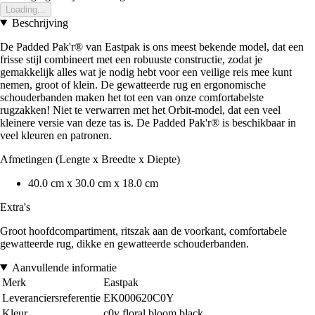
Loading...
Beschrijving
De Padded Pak'r® van Eastpak is ons meest bekende model, dat een
frisse stijl combineert met een robuuste constructie, zodat je
gemakkelijk alles wat je nodig hebt voor een veilige reis mee kunt
nemen, groot of klein. De gewatteerde rug en ergonomische
schouderbanden maken het tot een van onze comfortabelste
rugzakken! Niet te verwarren met het Orbit-model, dat een veel
kleinere versie van deze tas is. De Padded Pak'r® is beschikbaar in
veel kleuren en patronen.
Afmetingen (Lengte x Breedte x Diepte)
40.0 cm x 30.0 cm x 18.0 cm
Extra's
Groot hoofdcompartiment, ritszak aan de voorkant, comfortabele
gewatteerde rug, dikke en gewatteerde schouderbanden.
Aanvullende informatie
Merk
Eastpak
Leveranciersreferentie
EK000620C0Y
Kleur
c0y floral bloom black