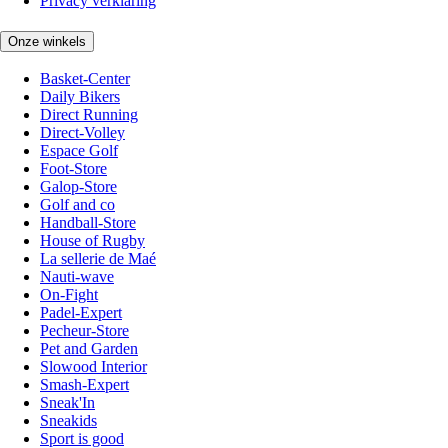
Privacy verklaring
Onze winkels
Basket-Center
Daily Bikers
Direct Running
Direct-Volley
Espace Golf
Foot-Store
Galop-Store
Golf and co
Handball-Store
House of Rugby
La sellerie de Maé
Nauti-wave
On-Fight
Padel-Expert
Pecheur-Store
Pet and Garden
Slowood Interior
Smash-Expert
Sneak'In
Sneakids
Sport is good