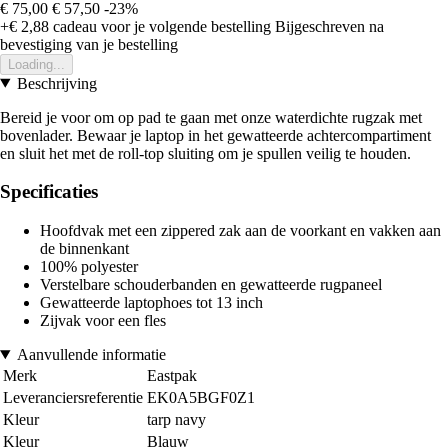
€ 75,00
€ 57,50
-23%
+€ 2,88
cadeau voor je volgende bestelling
Bijgeschreven na
bevestiging van je bestelling
Loading...
Beschrijving
Bereid je voor om op pad te gaan met onze waterdichte rugzak met
bovenlader. Bewaar je laptop in het gewatteerde achtercompartiment
en sluit het met de roll-top sluiting om je spullen veilig te houden.
Specificaties
Hoofdvak met een zippered zak aan de voorkant en vakken aan
de binnenkant
100% polyester
Verstelbare schouderbanden en gewatteerde rugpaneel
Gewatteerde laptophoes tot 13 inch
Zijvak voor een fles
Aanvullende informatie
Merk
Eastpak
Leveranciersreferentie
EK0A5BGF0Z1
Kleur
tarp navy
Kleur
Blauw