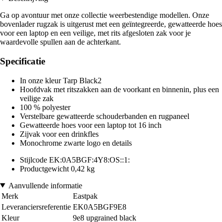
Ga op avontuur met onze collectie weerbestendige modellen. Onze
bovenlader rugzak is uitgerust met een geïntegreerde, gewatteerde hoes
voor een laptop en een veilige, met rits afgesloten zak voor je
waardevolle spullen aan de achterkant.
Specificatie
In onze kleur Tarp Black2
Hoofdvak met ritszakken aan de voorkant en binnenin, plus een
veilige zak
100 % polyester
Verstelbare gewatteerde schouderbanden en rugpaneel
Gewatteerde hoes voor een laptop tot 16 inch
Zijvak voor een drinkfles
Monochrome zwarte logo en details
Stijlcode EK:0A5BGF:4Y8:OS::1:
Productgewicht 0,42 kg
Aanvullende informatie
Merk
Eastpak
Leveranciersreferentie
EK0A5BGF9E8
Kleur
9e8 upgrained black