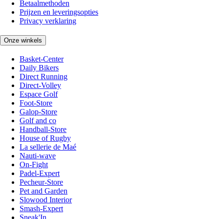
Betaalmethoden
Prijzen en leveringsopties
Privacy verklaring
Onze winkels
Basket-Center
Daily Bikers
Direct Running
Direct-Volley
Espace Golf
Foot-Store
Galop-Store
Golf and co
Handball-Store
House of Rugby
La sellerie de Maé
Nauti-wave
On-Fight
Padel-Expert
Pecheur-Store
Pet and Garden
Slowood Interior
Smash-Expert
Sneak'In