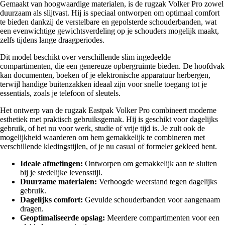
Gemaakt van hoogwaardige materialen, is de rugzak Volker Pro zowel
duurzaam als slijtvast. Hij is speciaal ontworpen om optimaal comfort
te bieden dankzij de verstelbare en gepolsterde schouderbanden, wat
een evenwichtige gewichtsverdeling op je schouders mogelijk maakt,
zelfs tijdens lange draagperiodes.
Dit model beschikt over verschillende slim ingedeelde
compartimenten, die een genereuze opbergruimte bieden. De hoofdvak
kan documenten, boeken of je elektronische apparatuur herbergen,
terwijl handige buitenzakken ideaal zijn voor snelle toegang tot je
essentials, zoals je telefoon of sleutels.
Het ontwerp van de rugzak Eastpak Volker Pro combineert moderne
esthetiek met praktisch gebruiksgemak. Hij is geschikt voor dagelijks
gebruik, of het nu voor werk, studie of vrije tijd is. Je zult ook de
mogelijkheid waarderen om hem gemakkelijk te combineren met
verschillende kledingstijlen, of je nu casual of formeler gekleed bent.
Ideale afmetingen:
Ontworpen om gemakkelijk aan te sluiten
bij je stedelijke levensstijl.
Duurzame materialen:
Verhoogde weerstand tegen dagelijks
gebruik.
Dagelijks comfort:
Gevulde schouderbanden voor aangenaam
dragen.
Geoptimaliseerde opslag:
Meerdere compartimenten voor een