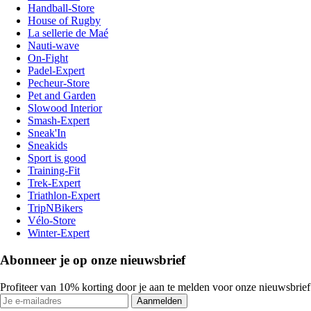
Handball-Store
House of Rugby
La sellerie de Maé
Nauti-wave
On-Fight
Padel-Expert
Pecheur-Store
Pet and Garden
Slowood Interior
Smash-Expert
Sneak'In
Sneakids
Sport is good
Training-Fit
Trek-Expert
Triathlon-Expert
TripNBikers
Vélo-Store
Winter-Expert
Abonneer je op onze nieuwsbrief
Profiteer van 10% korting door je aan te melden voor onze nieuwsbrief
Aanmelden