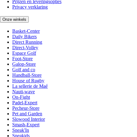
Prijzen en leveringsopties
Privacy verklaring
Onze winkels
Basket-Center
Daily Bikers
Direct Running
Direct-Volley
Espace Golf
Foot-Store
Galop-Store
Golf and co
Handball-Store
House of Rugby
La sellerie de Maé
Nauti-wave
On-Fight
Padel-Expert
Pecheur-Store
Pet and Garden
Slowood Interior
Smash-Expert
Sneak'In
Sneakids