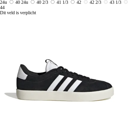
24u
40
24u
40 2/3
41 1/3
42
42 2/3
43 1/3
44
Dit veld is verplicht