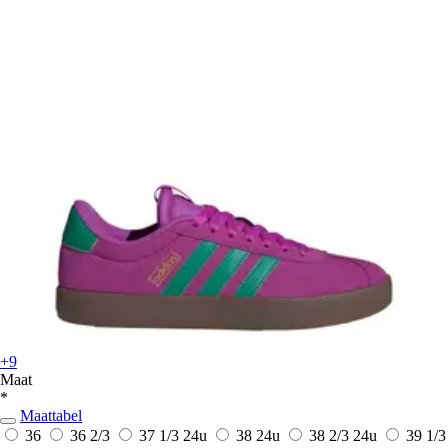
+9
Maat
*
Maattabel
36
36 2/3
37 1/3
24u
38
24u
38 2/3
24u
39 1/3