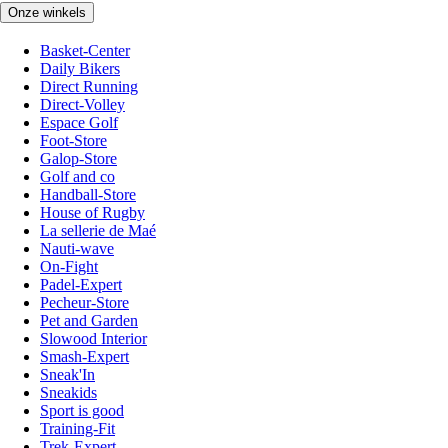
Onze winkels
Basket-Center
Daily Bikers
Direct Running
Direct-Volley
Espace Golf
Foot-Store
Galop-Store
Golf and co
Handball-Store
House of Rugby
La sellerie de Maé
Nauti-wave
On-Fight
Padel-Expert
Pecheur-Store
Pet and Garden
Slowood Interior
Smash-Expert
Sneak'In
Sneakids
Sport is good
Training-Fit
Trek-Expert