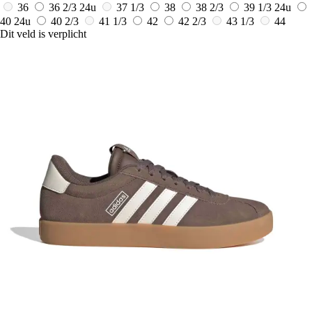
36
36 2/3
24u
37 1/3
38
38 2/3
39 1/3
24u
40
24u
40 2/3
41 1/3
42
42 2/3
43 1/3
44
Dit veld is verplicht