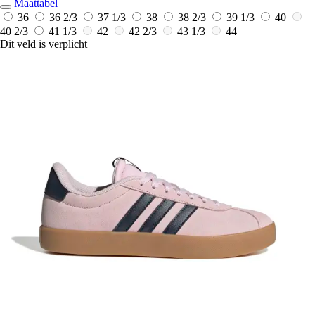
Maattabel
36
36 2/3
37 1/3
38
38 2/3
39 1/3
40
40 2/3
41 1/3
42
42 2/3
43 1/3
44
Dit veld is verplicht