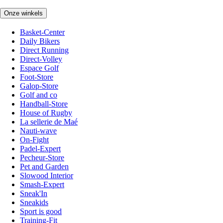
Onze winkels
Basket-Center
Daily Bikers
Direct Running
Direct-Volley
Espace Golf
Foot-Store
Galop-Store
Golf and co
Handball-Store
House of Rugby
La sellerie de Maé
Nauti-wave
On-Fight
Padel-Expert
Pecheur-Store
Pet and Garden
Slowood Interior
Smash-Expert
Sneak'In
Sneakids
Sport is good
Training-Fit