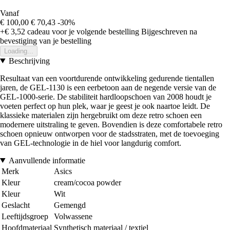
Vanaf
€ 100,00
€ 70,43
-30%
+€ 3,52
cadeau voor je volgende bestelling
Bijgeschreven na
bevestiging van je bestelling
Loading...
Beschrijving
Resultaat van een voortdurende ontwikkeling gedurende tientallen
jaren, de GEL-1130 is een eerbetoon aan de negende versie van de
GEL-1000-serie. De stabiliteit hardloopschoen van 2008 houdt je
voeten perfect op hun plek, waar je geest je ook naartoe leidt. De
klassieke materialen zijn hergebruikt om deze retro schoen een
modernere uitstraling te geven. Bovendien is deze comfortabele retro
schoen opnieuw ontworpen voor de stadsstraten, met de toevoeging
van GEL-technologie in de hiel voor langdurig comfort.
Aanvullende informatie
Merk
Asics
Kleur
cream/cocoa powder
Kleur
Wit
Geslacht
Gemengd
Leeftijdsgroep
Volwassene
Hoofdmateriaal
Synthetisch materiaal / textiel