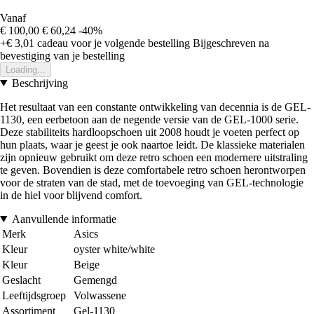
Vanaf
€ 100,00
€ 60,24
-40%
+€ 3,01
cadeau voor je volgende bestelling
Bijgeschreven na
bevestiging van je bestelling
Loading...
Beschrijving
Het resultaat van een constante ontwikkeling van decennia is de GEL-
1130, een eerbetoon aan de negende versie van de GEL-1000 serie.
Deze stabiliteits hardloopschoen uit 2008 houdt je voeten perfect op
hun plaats, waar je geest je ook naartoe leidt. De klassieke materialen
zijn opnieuw gebruikt om deze retro schoen een modernere uitstraling
te geven. Bovendien is deze comfortabele retro schoen herontworpen
voor de straten van de stad, met de toevoeging van GEL-technologie
in de hiel voor blijvend comfort.
Aanvullende informatie
Merk
Asics
Kleur
oyster white/white
Kleur
Beige
Geslacht
Gemengd
Leeftijdsgroep
Volwassene
Assortiment
Gel-1130