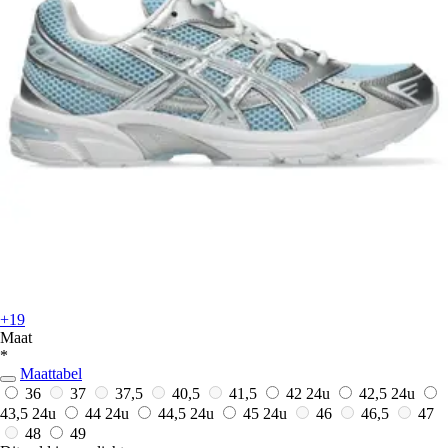
+19
Maat
*
Maattabel
36
37
37,5
40,5
41,5
42
24u
42,5
24u
43,5
24u
44
24u
44,5
24u
45
24u
46
46,5
47
48
49