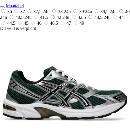
*
Maattabel
36
37
37,5
24u
38
24u
39
24u
39,5
24u
40
24u
40,5
24u
41,5
42
24u
42,5
43,5
24u
44
44,5
45
46
46,5
47
49
Dit veld is verplicht