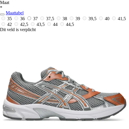
Maat
*
Maattabel
35
36
37
37,5
38
39
39,5
40
41,5
42
42,5
43,5
44
44,5
Dit veld is verplicht